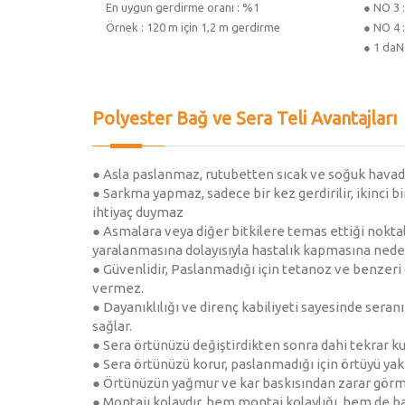
En uygun gerdirme oranı : %1
● NO 3 
Örnek : 120 m için 1,2 m gerdirme
● NO 4 
● 1 daN 
Polyester Bağ ve Sera Teli Avantajları
● Asla paslanmaz, rutubetten sıcak ve soğuk hava
● Sarkma yapmaz, sadece bir kez gerdirilir, ikinci
ihtiyaç duymaz
● Asmalara veya diğer bitkilere temas ettiği nokt
yaralanmasına dolayısıyla hastalık kapmasına ned
● Güvenlidir, Paslanmadığı için tetanoz ve benzeri 
vermez.
● Dayanıklılığı ve direnç kabiliyeti sayesinde sera
sağlar.
● Sera örtünüzü değiştirdikten sonra dahi tekrar kul
● Sera örtünüzü korur, paslanmadığı için örtüyü ya
● Örtünüzün yağmur ve kar baskısından zarar görme
● Montajı kolaydır, hem montaj kolaylığı, hem de