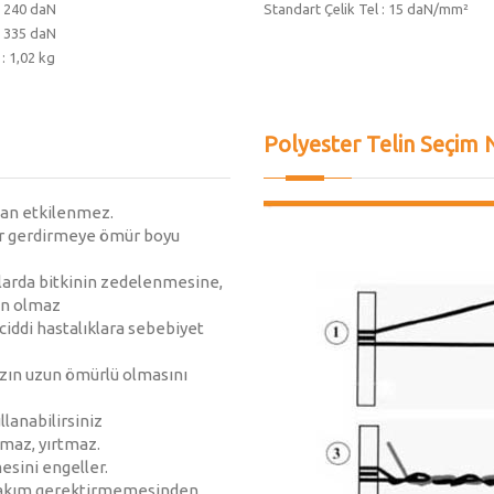
: 240 daN
Standart Çelik Tel : 15 daN/mm²
: 335 daN
: 1,02 kg
Polyester Telin Seçim 
dan etkilenmez.
 bir gerdirmeye ömür boyu
alarda bitkinin zedelenmesine,
en olmaz
ciddi hastalıklara sebebiyet
nızın uzun ömürlü olmasını
lanabilirsiniz
kmaz, yırtmaz.
sini engeller.
 bakım gerektirmemesinden