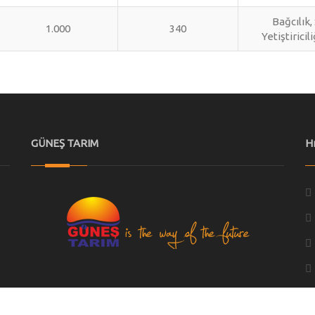
Bağcılık,
1.000
340
Yetiştiricil
GÜNEŞ TARIM
H