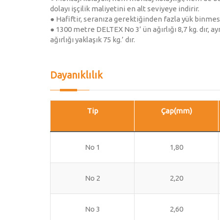
dolayı işçilik maliyetini en alt seviyeye indirir.
● Hafiftir, seranıza gerektiğinden fazla yük binmes
● 1300 metre DELTEX No 3’ ün ağırlığı 8,7 kg. dır, ay
ağırlığı yaklaşık 75 kg.’ dır.
Dayanıklılık
Tip
Çap(mm)
No 1
1,80
No 2
2,20
No 3
2,60