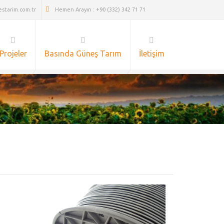
tarim.com.tr
Hemen Arayın : +90 (332) 342 71 71
Projeler
Basında Güneş Tarım
İletişim