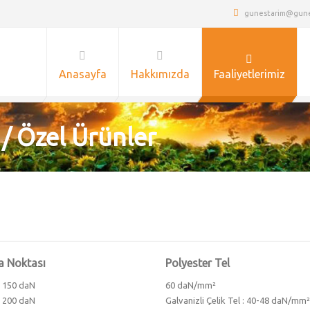
gunestarim@gunes
Anasayfa
Hakkımızda
Faaliyetlerimiz
 / Özel Ürünler
 Noktası
Polyester Tel
: 150 daN
60 daN/mm²
: 200 daN
Galvanizli Çelik Tel : 40-48 daN/mm²