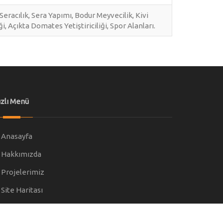
 Seracılık, Sera Yapımı, Bodur Meyvecilik, Kivi
iği, Açıkta Domates Yetiştiriciliği, Spor Alanları.
ızlı Menü
Anasayfa
Hakkımızda
Projelerimiz
Site Haritası