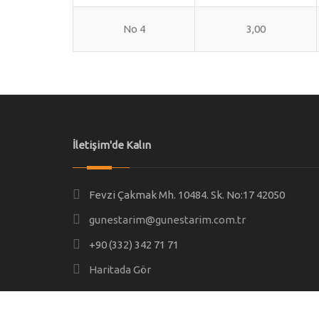
No 4
3,00
İletişim'de Kalın
Fevzi Çakmak Mh. 10484. Sk. No:17 42050
gunestarim@gunestarim.com.tr
+90 (332) 342 71 71
Haritada Gör