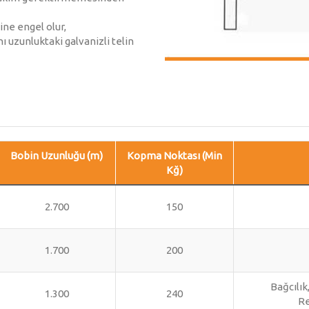
ine engel olur,
nı uzunluktaki galvanizli telin
Bobin Uzunluğu (m)
Kopma Noktası (Min
Kğ)
2.700
150
1.700
200
Bağcılık
1.300
240
Re